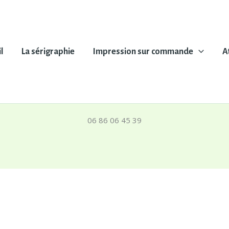
l
La sérigraphie
Impression sur commande
A
06 86 06 45 39