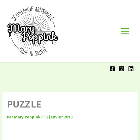
Aller
Panneau de gestion des cookies
au
contenu
PUZZLE
Par
Mary Poppink
/
12 janvier 2018