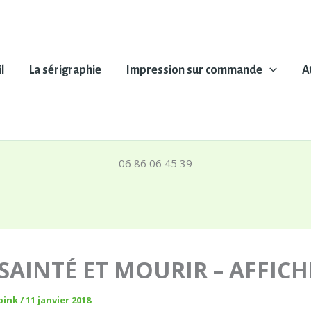
l
La sérigraphie
Impression sur commande
A
06 86 06 45 39
SAINTÉ ET MOURIR – AFFICH
pink
/
11 janvier 2018