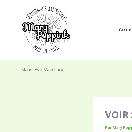
Aller
Panneau de gestion des cookies
au
contenu
Accuei
Marie-Ève Matichard
VOIR 
Par
Mary Pop