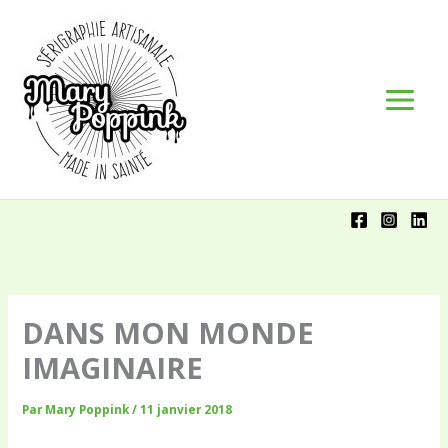
Aller
Panneau de gestion des cookies
au
contenu
DANS MON MONDE
IMAGINAIRE
Par
Mary Poppink
/
11 janvier 2018