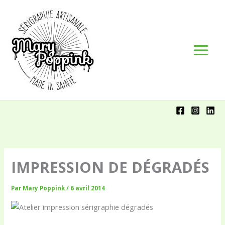
Aller
Panneau de gestion des cookies
au
contenu
IMPRESSION DE DÉGRADÉS
Par
Mary Poppink
/
6 avril 2014