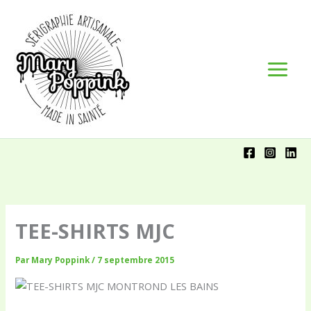
Aller
Panneau de gestion des cookies
au
contenu
TEE-SHIRTS MJC
Par
Mary Poppink
/
7 septembre 2015